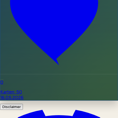
0
Karten
:
50
16.05.2026
Disclaimer