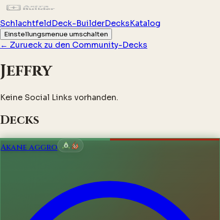
Schlachtfeld
Deck-Builder
Decks
Katalog
Einstellungsmenue umschalten
←
Zurueck zu den Community-Decks
Jeffry
Keine Social Links vorhanden.
Decks
Akane aggro